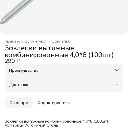
Крепеж и фурнитура
›
Заклепка
Главная
›
Строительство и ремонт
›
Заклепки вытяжные
комбинированные 4,0*8 (100шт)
290 ₽
Преимущества
Оплата частями в Сплит
Доставка в пункты выдачи или до двери
Доставка
Удобный возврат
О товаре
Характеристики
Заклепки вытяжные комбинированные 4,0*8 (100шт)
Материал Алюминий Сталь