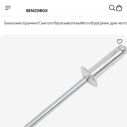
Бензоинструмент
Снегоотбрасыватель
Мотобур
Шнек для мот