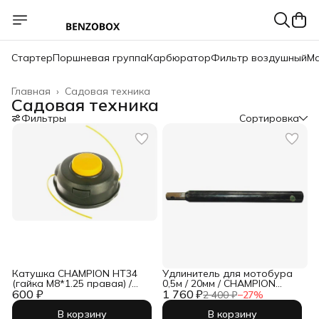
Стартер
Поршневая группа
Карбюратор
Фильтр воздушный
Ма
Главная
›
Садовая техника
Садовая техника
Фильтры
Сортировка
Катушка CHAMPION HT34
Удлинитель для мотобура
(гайка М8*1.25 правая) /
0,5м / 20мм / CHAMPION
600 ₽
C5124
1 760 ₽
C8060
2 400 ₽
−
27
%
В корзину
В корзину