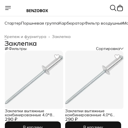
Стартер
Поршневая группа
Карбюратор
Фильтр воздушный
Ма
Крепеж и фурнитура
›
Заклепка
Главная
›
Строительство и ремонт
›
Заклепка
Фильтры
Сортировка
Заклепки вытяжные
Заклепки вытяжные
комбинированные 4,0*8
комбинированные 4,0*6
290 ₽
(100шт)
290 ₽
(100шт)
В корзину
В корзину