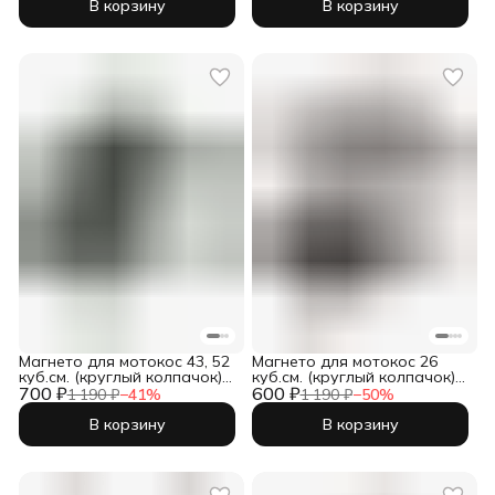
В корзину
В корзину
Магнето для мотокос 43, 52
Магнето для мотокос 26
куб.см. (круглый колпачок) /
куб.см. (круглый колпачок) /
700 ₽
IGP 1700079
600 ₽
IGP 1700077
1 190 ₽
−
41
%
1 190 ₽
−
50
%
В корзину
В корзину