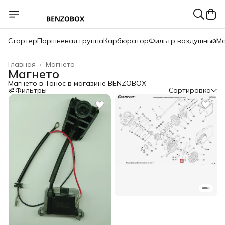
Стартер
Поршневая группа
Карбюратор
Фильтр воздушный
Ма
Главная
›
Магнето
Магнето
Магнето в Тонос в магазине BENZOBOX
Фильтры
Сортировка