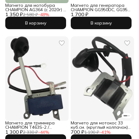
Магнето для мотобура
Магнето для генератора
CHAMPION AG364 (c 2020г) /
CHAMPION GG950DC, GG951
1 350 ₽
064141210-AX
1 700 ₽
/ IGG950, 980, 1001 / GP40-II
2 580 ₽
−
48
%
(низковольтный блок) /
022010001700
В корзину
В корзину
Магнето для триммера
Магнето для мотокос 33
CHAMPION T463S-2 /
куб.см. (круглый колпачок) /
1 300 ₽
02050030751
700 ₽
IGP 1700078
2 330 ₽
−
44
%
1 190 ₽
−
41
%