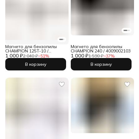
Магнето для бензопилы
Магнето для бензопилы
CHAMPION 125T-10 /
CHAMPION 240 / 4009002103
1 000 ₽
YD2500-26110
1 000 ₽
2 040 ₽
−
51
%
1 590 ₽
−
37
%
В корзину
В корзину