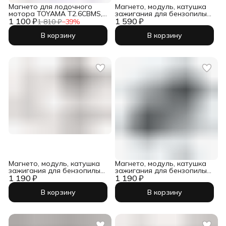
Магнето для лодочного
Магнето, модуль, катушка
мотора TOYAMA T2.6CBMS,
зажигания для бензопилы
1 100 ₽
TC3.6BMS (высоковольтный
1 590 ₽
HUSQVARNA 137, 142 / IGP
1 810 ₽
−
39
%
блок) / T3.6-04000300
1400080
В корзину
В корзину
Магнето, модуль, катушка
Магнето, модуль, катушка
зажигания для бензопилы
зажигания для бензопилы
1 190 ₽
3800 / IGP 1800027
1 190 ₽
4500-5800 / IGP 1800028
В корзину
В корзину