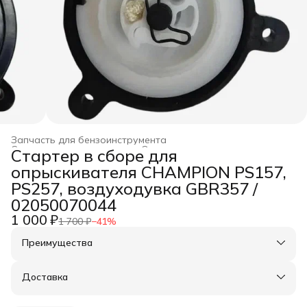
Запчасть для бензоинструмента
Строительство и ремонт
›
Оснастка для инструмента
›
Стартер в сборе для
Главная
›
опрыскивателя CHAMPION PS157,
PS257, воздуходувка GBR357 /
02050070044
1 000 ₽
1 700 ₽
−
41
%
Преимущества
Оплата частями в Сплит
Доставка в пункты выдачи или до двери
Доставка
Удобный возврат