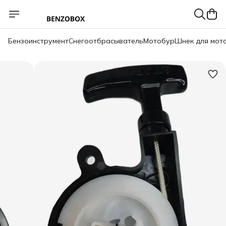
Бензоинструмент
Снегоотбрасыватель
Мотобур
Шнек для мот