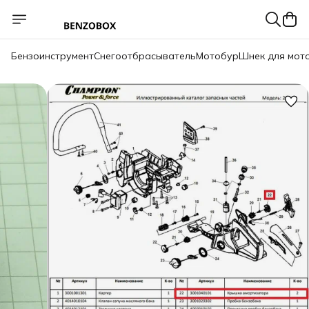
Бензоинструмент
Снегоотбрасыватель
Мотобур
Шнек для мот