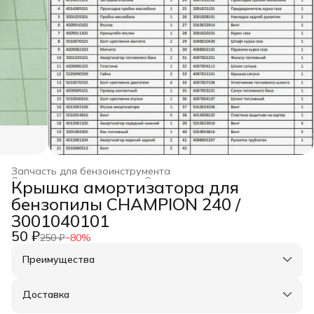
Запчасть для бензоинструмента
Строительство и ремонт
›
Оснастка для инструмента
›
Крышка амортизатора для
Главная
›
бензопилы CHAMPION 240 /
3001040101
50 ₽
250 ₽
−
80
%
Преимущества
Оплата частями в Сплит
Доставка в пункты выдачи или до двери
Доставка
Удобный возврат