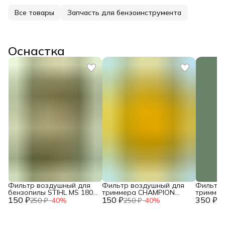
Все товары
Запчасть для бензоинструмента
Оснастка
Фильтр воздушный для
Фильтр воздушный для
Фильтр 
бензопилы STIHL MS 180
триммера CHAMPION
тримме
150 ₽
двухслойный NEW c
150 ₽
T444S-2 / HUSQVARNA
350 ₽
T463S-2,
250 ₽
−
40
%
250 ₽
−
40
%
73
10.2014 / IGP 1300124
143R (поролон) /
HUSQVAR
2120015260
/ 02090