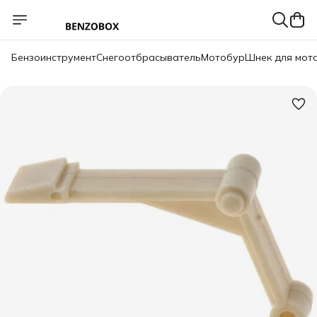
Бензоинструмент
Снегоотбрасыватель
Мотобур
Шнек для мот