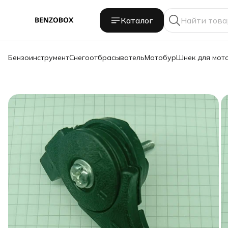
Каталог
Бензоинструмент
Снегоотбрасыватель
Мотобур
Шнек для мот