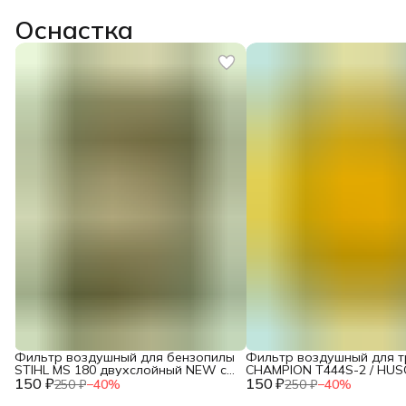
Оснастка
Фильтр воздушный для бензопилы
Фильтр воздушный для 
STIHL MS 180 двухслойный NEW c
CHAMPION T444S-2 / HU
150 ₽
10.2014 / IGP 1300124
150 ₽
143R (поролон) / 2120015
250 ₽
−
40
%
250 ₽
−
40
%