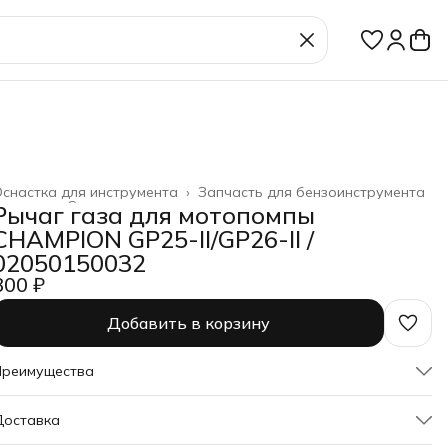
снастка для инструмента
›
Запчасть для бензоинструмента
лавная
›
Строительство и ремонт
›
Рычаг газа для мотопомпы
CHAMPION GP25-II/GP26-II /
02050150032
300 ₽
Добавить в корзину
Преимущества
Оплата частями в Сплит
Доставка
Доставка в пункты выдачи или до двери
Удобный возврат