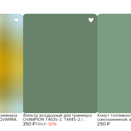
триммера
Фильтр воздушный для триммера
Хомут топливно
SQVARNA
CHAMPION T463S-2, T444S-2 /
самозажимной, 
260
350 ₽
HUSQVARNA 143R (фетр) /
250 ₽
диаметр 8мм (2шт
730 ₽
−
52
%
02090010039