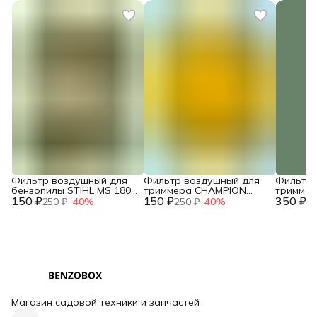
Фильтр воздушный для
Фильтр воздушный для
Фильтр 
бензопилы STIHL MS 180
триммера CHAMPION
тримме
150 ₽
двухслойный NEW c
150 ₽
T444S-2 / HUSQVARNA
350 ₽
T463S-2,
250 ₽
−
40
%
250 ₽
−
40
%
73
10.2014 / IGP 1300124
143R (поролон) /
HUSQVAR
2120015260
/ 02090
Магазин садовой техники и запчастей