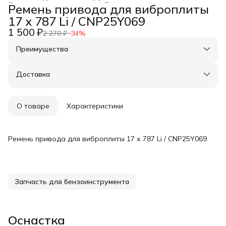
Строительство и ремонт
›
Оснастка для инструмента
›
Ремень привода для виброплиты
Главная
›
17 х 787 Li / CNP25Y069
1 500 ₽
2 270 ₽
−
34
%
Преимущества
Оплата частями в Сплит
Доставка в пункты выдачи или до двери
Доставка
Удобный возврат
О товаре
Характеристики
Ремень привода для виброплиты 17 х 787 Li / CNP25Y069
Запчасть для бензоинструмента
Оснастка