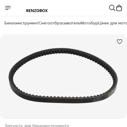
Бензоинструмент
Снегоотбрасыватель
Мотобур
Шнек для мот
Запчасть для бензоинструмента