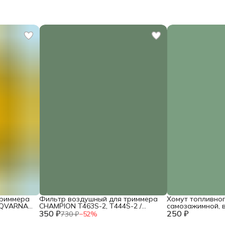
триммера
Фильтр воздушный для триммера
Хомут топливно
SQVARNA
CHAMPION T463S-2, T444S-2 /
самозажимной, 
260
350 ₽
HUSQVARNA 143R (фетр) /
250 ₽
диаметр 8мм (2шт
730 ₽
−
52
%
02090010039