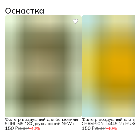
Оснастка
Фильтр воздушный для бензопилы
Фильтр воздушный для 
STIHL MS 180 двухслойный NEW c
CHAMPION T444S-2 / HU
150 ₽
10.2014 / IGP 1300124
150 ₽
143R (поролон) / 2120015
250 ₽
−
40
%
250 ₽
−
40
%