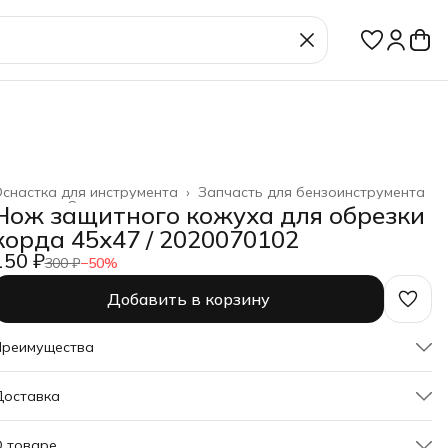
снастка для инструмента
›
Запчасть для бензоинструмента
лавная
›
Строительство и ремонт
›
Нож защитного кожуха для обрезки
корда 45х47 / 2020070102
150 ₽
300 ₽
−
50
%
Добавить в корзину
Преимущества
Оплата частями в Сплит
Доставка
Доставка в пункты выдачи или до двери
Удобный возврат
О товаре