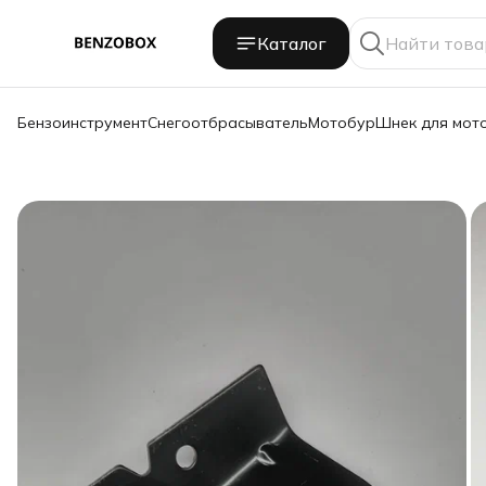
Каталог
Бензоинструмент
Снегоотбрасыватель
Мотобур
Шнек для мот