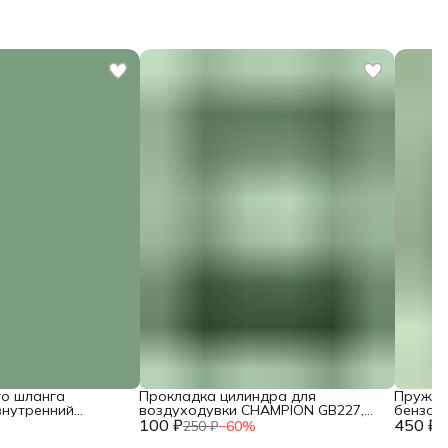
го шланга
Прокладка цилиндра для
Пружин
внутренний
воздуходувки CHAMPION GB227,
бензор
) / 3200-5-9
100 ₽
GBV327S / 027112710
450 ₽
CP350-
250 ₽
−
60
%
1