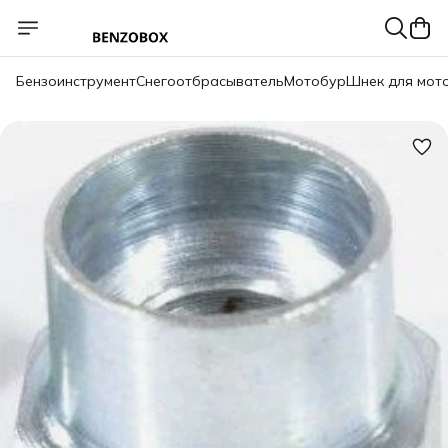
Бензоинструмент
Снегоотбрасыватель
Мотобур
Шнек для мот