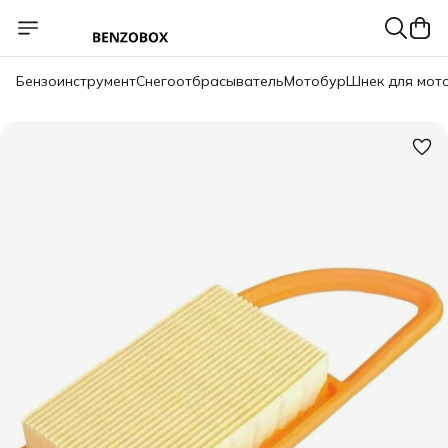
Бензоинструмент
Снегоотбрасыватель
Мотобур
Шнек для мот