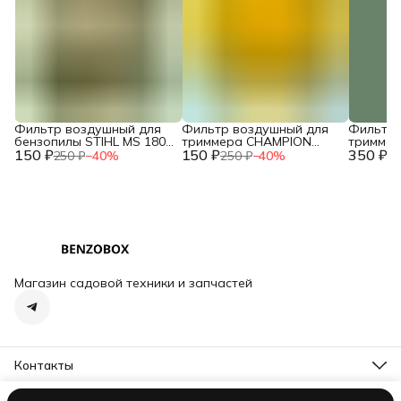
Фильтр воздушный для
Фильтр воздушный для
Фильтр 
бензопилы STIHL MS 180
триммера CHAMPION
тримме
150 ₽
двухслойный NEW c
150 ₽
T444S-2 / HUSQVARNA
350 ₽
T463S-2,
250 ₽
−
40
%
250 ₽
−
40
%
73
10.2014 / IGP 1300124
143R (поролон) /
HUSQVAR
2120015260
/ 02090
Магазин садовой техники и запчастей
Контакты
Адрес
Тосно, пр-кт Ленина, д. 62, корп. 1