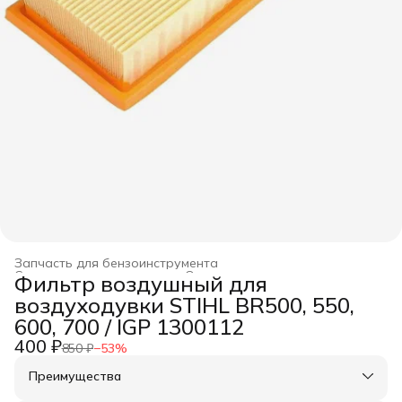
Запчасть для бензоинструмента
Строительство и ремонт
›
Оснастка для инструмента
›
Фильтр воздушный для
Главная
›
воздуходувки STIHL BR500, 550,
600, 700 / IGP 1300112
400 ₽
850 ₽
−
53
%
Преимущества
Оплата частями в Сплит