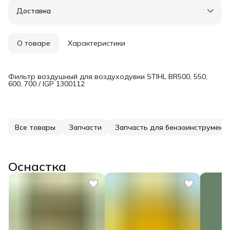
Доставка в пункты выдачи или до двери
Доставка
Удобный возврат
О товаре
Характеристики
Фильтр воздушный для воздуходувки STIHL BR500, 550,
600, 700 / IGP 1300112
Все товары
Запчасти
Запчасть для бензоинструмент
Оснастка