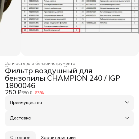
Запчасть для бензоинструмента
Строительство и ремонт
›
Оснастка для инструмента
›
Фильтр воздушный для
Главная
›
бензопилы CHAMPION 240 / IGP
1800046
250 ₽
680 ₽
−
63
%
Преимущества
Оплата частями в Сплит
Доставка в пункты выдачи или до двери
Доставка
Удобный возврат
О товаре
Характеристики