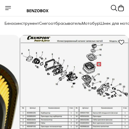
Бензоинструмент
Снегоотбрасыватель
Мотобур
Шнек для мот