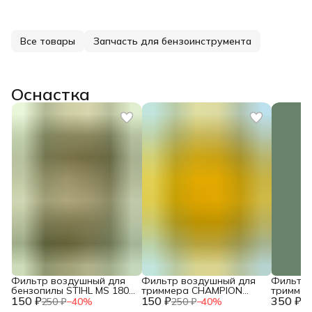
Все товары
Запчасть для бензоинструмента
Оснастка
Фильтр воздушный для
Фильтр воздушный для
Фильтр 
бензопилы STIHL MS 180
триммера CHAMPION
тримме
150 ₽
двухслойный NEW c
150 ₽
T444S-2 / HUSQVARNA
350 ₽
T463S-2,
250 ₽
−
40
%
250 ₽
−
40
%
73
10.2014 / IGP 1300124
143R (поролон) /
HUSQVAR