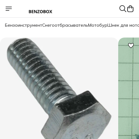
Бензоинструмент
Снегоотбрасыватель
Мотобур
Шнек для мот