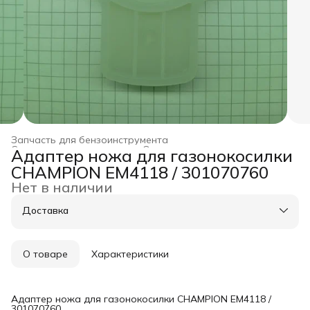
Запчасть для бензоинструмента
Строительство и ремонт
›
Оснастка для инструмента
›
Адаптер ножа для газонокосилки
Главная
›
CHAMPION EM4118 / 301070760
Нет в наличии
Доставка
О товаре
Характеристики
Адаптер ножа для газонокосилки CHAMPION EM4118 /
301070760