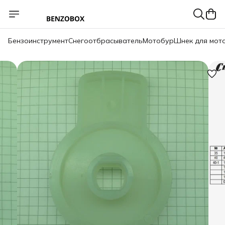
Бензоинструмент
Снегоотбрасыватель
Мотобур
Шнек для мот