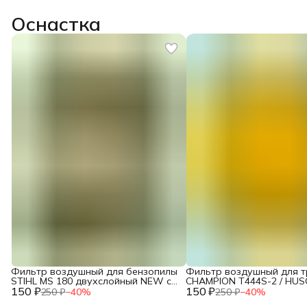
Оснастка
Фильтр воздушный для бензопилы
Фильтр воздушный для 
STIHL MS 180 двухслойный NEW c
CHAMPION T444S-2 / HU
150 ₽
10.2014 / IGP 1300124
150 ₽
143R (поролон) / 2120015
250 ₽
−
40
%
250 ₽
−
40
%