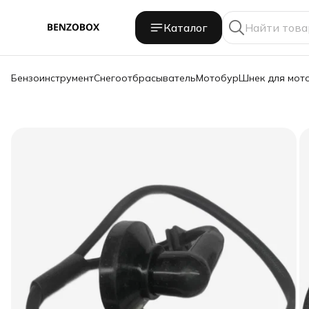
Каталог
Бензоинструмент
Снегоотбрасыватель
Мотобур
Шнек для мот