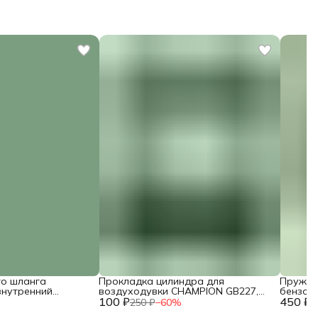
го шланга
Прокладка цилиндра для
Пружин
внутренний
воздуходувки CHAMPION GB227,
бензор
) / 3200-5-9
100 ₽
GBV327S / 027112710
450 ₽
CP350-
250 ₽
−
60
%
1