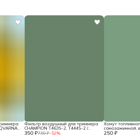
триммера
Фильтр воздушный для триммера
Хомут топливно
SQVARNA
CHAMPION T463S-2, T444S-2 /
самозажимной, 
260
350 ₽
HUSQVARNA 143R (фетр) /
250 ₽
диаметр 8мм (2шт
730 ₽
−
52
%
02090010039