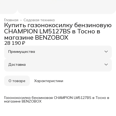
Главная
›
Садовая техника
Купить газонокосилку бензиновую
CHAMPION LM5127BS в Тосно в
магазине BENZOBOX
28 190 ₽
Преимущества
Оплата частями в Сплит
Доставка в пункты выдачи или до двери
Доставка
Удобный возврат
О товаре
Характеристики
Газонокосилка бензиновая CHAMPION LM5127BS в Тосно в
магазине BENZOBOX