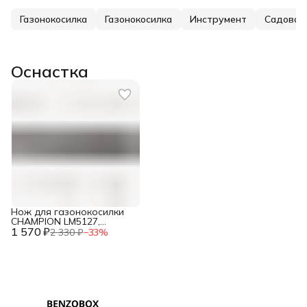
Газонокосилка
Газонокосилка
Инструмент
Садовая
Оснастка
Нож для газонокосилки
CHAMPION LM5127,
1 570 ₽
LM5127BS / C5095
2 330 ₽
−
33
%