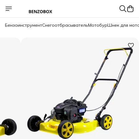
Бензоинструмент
Снегоотбрасыватель
Мотобур
Шнек для мот