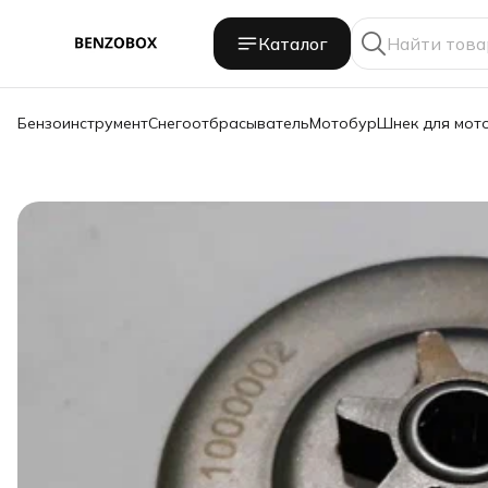
Каталог
Бензоинструмент
Снегоотбрасыватель
Мотобур
Шнек для мот