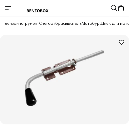
Бензоинструмент
Снегоотбрасыватель
Мотобур
Шнек для мот