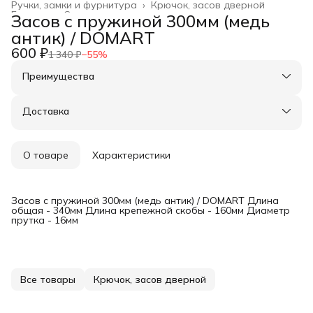
Ручки, замки и фурнитура
›
Крючок, засов дверной
Главная
›
Строительство и ремонт
›
Засов с пружиной 300мм (медь
антик) / DOMART
600 ₽
1 340 ₽
−
55
%
Преимущества
Оплата частями в Сплит
Доставка в пункты выдачи или до двери
Доставка
Удобный возврат
О товаре
Характеристики
Засов с пружиной 300мм (медь антик) / DOMART Длина
общая - 340мм Длина крепежной скобы - 160мм Диаметр
прутка - 16мм
Все товары
Крючок, засов дверной