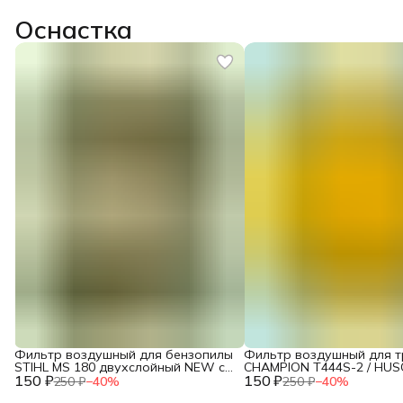
Оснастка
Фильтр воздушный для бензопилы
Фильтр воздушный для 
STIHL MS 180 двухслойный NEW c
CHAMPION T444S-2 / HU
150 ₽
10.2014 / IGP 1300124
150 ₽
143R (поролон) / 2120015
250 ₽
−
40
%
250 ₽
−
40
%