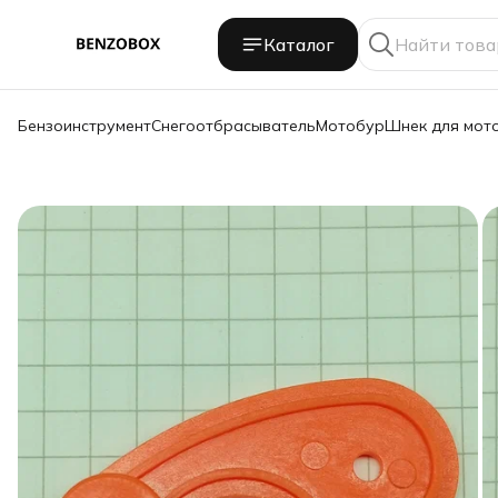
Каталог
Бензоинструмент
Снегоотбрасыватель
Мотобур
Шнек для мот