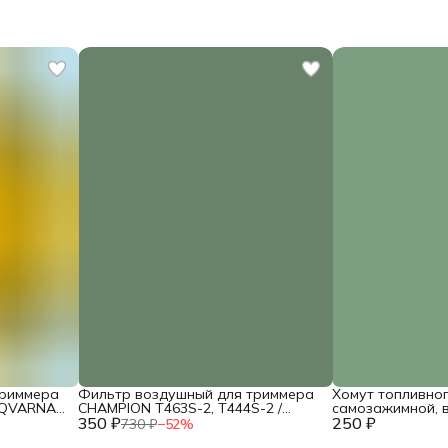
триммера
Фильтр воздушный для триммера
Хомут топливно
SQVARNA
CHAMPION T463S-2, T444S-2 /
самозажимной, 
260
350 ₽
HUSQVARNA 143R (фетр) /
250 ₽
диаметр 8мм (2шт
730 ₽
−
52
%
02090010039