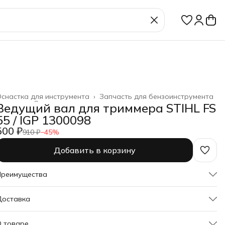
снастка для инструмента
›
Запчасть для бензоинструмента
лавная
›
Строительство и ремонт
›
Ведущий вал для триммера STIHL FS
55 / IGP 1300098
500 ₽
910 ₽
−
45
%
Добавить в корзину
Преимущества
Оплата частями в Сплит
Доставка
Доставка в пункты выдачи или до двери
Удобный возврат
О товаре