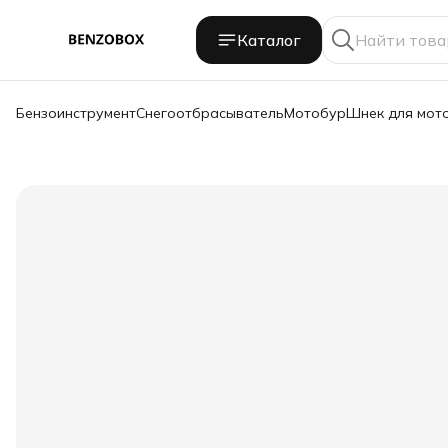
Каталог
Бензоинструмент
Снегоотбрасыватель
Мотобур
Шнек для мот