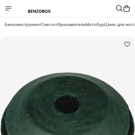
Бензоинструмент
Снегоотбрасыватель
Мотобур
Шнек для мот