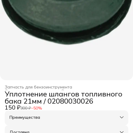
Запчасть для бензоинструмента
Строительство и ремонт
›
Оснастка для инструмента
›
Уплотнение шлангов топливного
Главная
›
бака 21мм / 02080030026
150 ₽
300 ₽
−
50
%
Преимущества
Оплата частями в Сплит
Доставка в пункты выдачи или до двери
Доставка