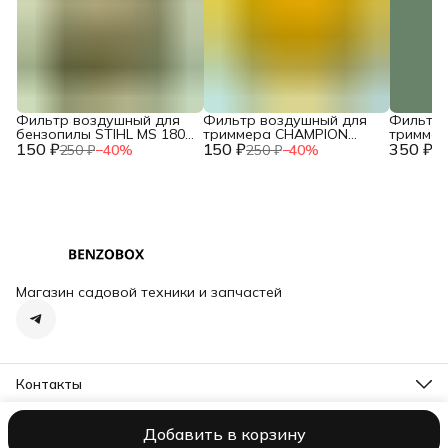
Фильтр воздушный для
Фильтр воздушный для
Фильтр 
бензопилы STIHL MS 180
триммера CHAMPION
тримме
150 ₽
двухслойный NEW c
150 ₽
T444S-2 / HUSQVARNA
350 ₽
T463S-2,
250 ₽
−
40
%
250 ₽
−
40
%
73
10.2014 / IGP 1300124
143R (поролон) /
HUSQVAR
2120015260
/ 02090
Магазин садовой техники и запчастей
Контакты
Адрес
Тосно, пр-кт Ленина, д. 62, корп. 1
Добавить в корзину
ООО NORCOD
Оплата
Доставка
Правила возврата
Реквизиты
О
Телефон