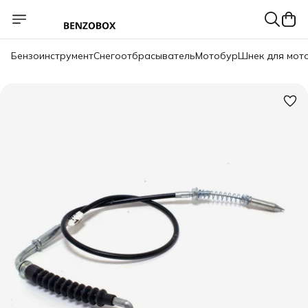
Бензоинструмент
Снегоотбрасыватель
Мотобур
Шнек для мот