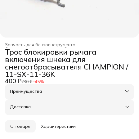
Запчасть для бензоинструмента
Строительство и ремонт
›
Оснастка для инструмента
›
Трос блокировки рычага
Главная
›
включения шнека для
снегоотбрасывателя CHAMPION /
11-SX-11-36K
400 ₽
730 ₽
−
45
%
Преимущества
Оплата частями в Сплит
Доставка в пункты выдачи или до двери
Доставка
Удобный возврат
О товаре
Характеристики