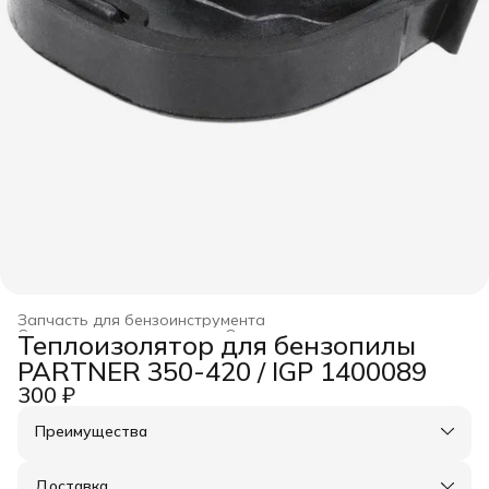
Запчасть для бензоинструмента
Строительство и ремонт
›
Оснастка для инструмента
›
Теплоизолятор для бензопилы
Главная
›
PARTNER 350-420 / IGP 1400089
300 ₽
Преимущества
Оплата частями в Сплит
Доставка в пункты выдачи или до двери
Доставка