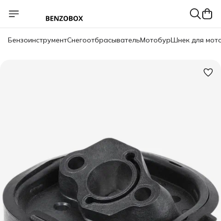
Бензоинструмент
Снегоотбрасыватель
Мотобур
Шнек для мот