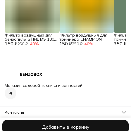
Фильтр воздушный для
Фильтр воздушный для
Фильтр 
бензопилы STIHL MS 180
триммера CHAMPION
тримме
150 ₽
двухслойный NEW c
150 ₽
T444S-2 / HUSQVARNA
350 ₽
T463S-2,
250 ₽
−
40
%
250 ₽
−
40
%
73
10.2014 / IGP 1300124
143R (поролон) /
HUSQVAR
2120015260
/ 02090
Магазин садовой техники и запчастей
Контакты
Адрес
Тосно, пр-кт Ленина, д. 62, корп. 1
Добавить в корзину
ООО NORCOD
Оплата
Доставка
Правила возврата
Реквизиты
О
Телефон