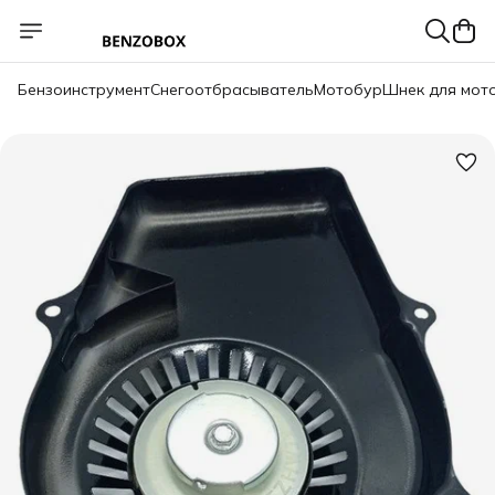
Бензоинструмент
Снегоотбрасыватель
Мотобур
Шнек для мот