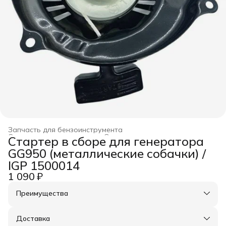
Запчасть для бензоинструмента
Строительство и ремонт
›
Оснастка для инструмента
›
Стартер в сборе для генератора
Главная
›
GG950 (металлические собачки) /
IGP 1500014
1 090 ₽
Преимущества
Оплата частями в Сплит
Доставка в пункты выдачи или до двери
Доставка
Удобный возврат