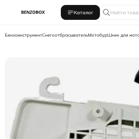
Каталог
Бензоинструмент
Снегоотбрасыватель
Мотобур
Шнек для мот