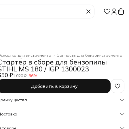
снастка для инструмента
›
Запчасть для бензоинструмента
лавная
›
Строительство и ремонт
›
Стартер в сборе для бензопилы
STIHL MS 180 / IGP 1300023
650 ₽
1 020 ₽
−
36
%
Добавить в корзину
Преимущества
Оплата частями в Сплит
Доставка
Доставка в пункты выдачи или до двери
Удобный возврат
О товаре