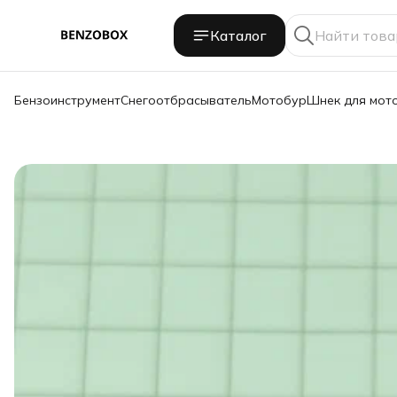
Каталог
Бензоинструмент
Снегоотбрасыватель
Мотобур
Шнек для мот