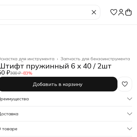
снастка для инструмента
›
Запчасть для бензоинструмента
лавная
›
Строительство и ремонт
›
Штифт пружинный 6 х 40 / 2шт
50 ₽
300 ₽
−
83
%
Добавить в корзину
Преимущества
Оплата частями в Сплит
Доставка
Доставка в пункты выдачи или до двери
Удобный возврат
О товаре