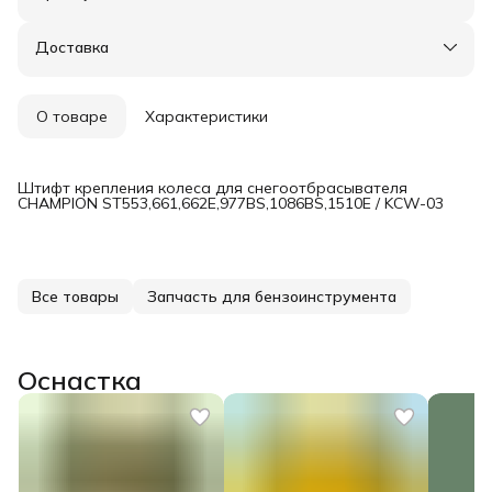
Оплата частями в Сплит
Доставка в пункты выдачи или до двери
Доставка
Удобный возврат
О товаре
Характеристики
Штифт крепления колеса для снегоотбрасывателя
CHAMPION ST553,661,662Е,977BS,1086BS,1510E / KCW-03
Все товары
Запчасть для бензоинструмента
Оснастка