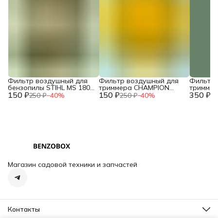
Фильтр воздушный для
Фильтр воздушный для
Фильтр 
бензопилы STIHL MS 180
триммера CHAMPION
тримме
150 ₽
двухслойный NEW c
150 ₽
T444S-2 / HUSQVARNA
350 ₽
T463S-2,
250 ₽
−
40
%
250 ₽
−
40
%
73
10.2014 / IGP 1300124
143R (поролон) /
HUSQVAR
2120015260
/ 02090
Магазин садовой техники и запчастей
Контакты