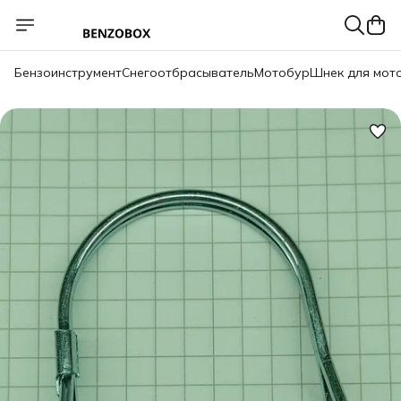
Бензоинструмент
Снегоотбрасыватель
Мотобур
Шнек для мот