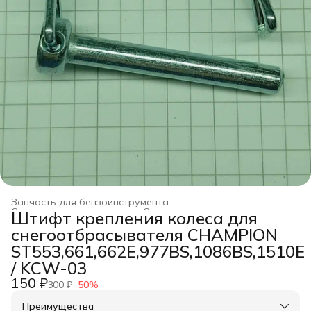
Запчасть для бензоинструмента
Строительство и ремонт
›
Оснастка для инструмента
›
Штифт крепления колеса для
Главная
›
снегоотбрасывателя CHAMPION
ST553,661,662Е,977BS,1086BS,1510E
/ KCW-03
150 ₽
300 ₽
−
50
%
Преимущества