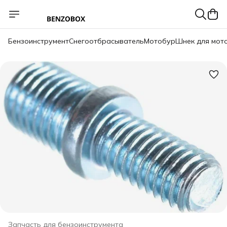
Бензоинструмент
Снегоотбрасыватель
Мотобур
Шнек для мот
Запчасть для бензоинструмента