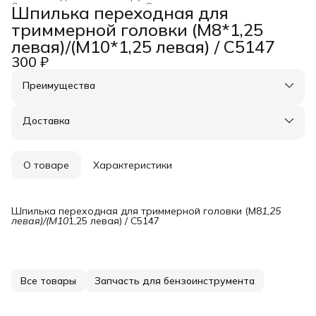
Строительство и ремонт
›
Оснастка для инструмента
›
Шпилька переходная для
Главная
›
триммерной головки (М8*1,25
левая)/(M10*1,25 левая) / C5147
300 ₽
Преимущества
Оплата частями в Сплит
Доставка в пункты выдачи или до двери
Доставка
Удобный возврат
О товаре
Характеристики
Шпилька переходная для триммерной головки (М8
1,25 
левая)/(M10
1,25 левая) / C5147
Все товары
Запчасть для бензоинструмента