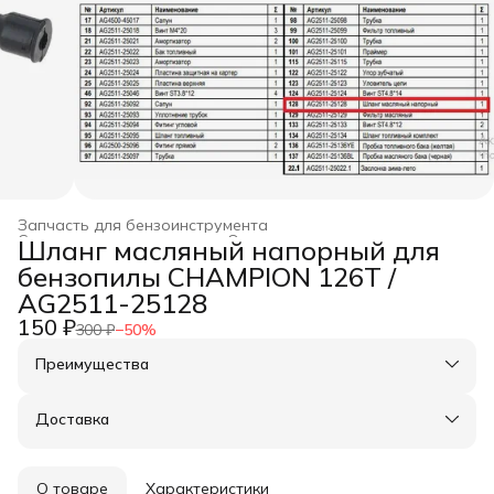
Запчасть для бензоинструмента
Строительство и ремонт
›
Оснастка для инструмента
›
Шланг масляный напорный для
Главная
›
бензопилы CHAMPION 126T /
AG2511-25128
150 ₽
300 ₽
−
50
%
Преимущества
Оплата частями в Сплит
Доставка в пункты выдачи или до двери
Доставка
Удобный возврат
О товаре
Характеристики