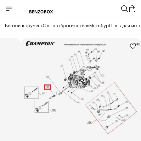
Бензоинструмент
Снегоотбрасыватель
Мотобур
Шнек для мот