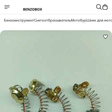
Бензоинструмент
Снегоотбрасыватель
Мотобур
Шнек для мот