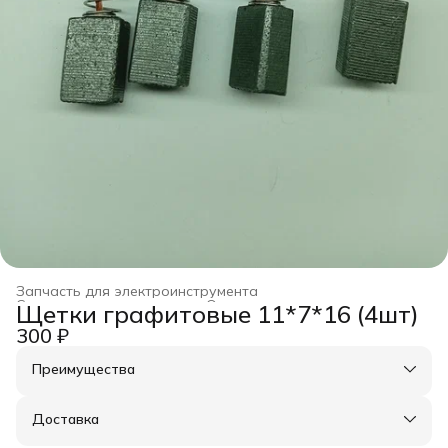
Запчасть для электроинструмента
Строительство и ремонт
›
Оснастка для инструмента
›
Щетки графитовые 11*7*16 (4шт)
Главная
›
300 ₽
Преимущества
Оплата частями в Сплит
Доставка в пункты выдачи или до двери
Доставка
Удобный возврат