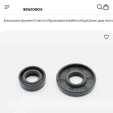
Бензоинструмент
Снегоотбрасыватель
Мотобур
Шнек для мот