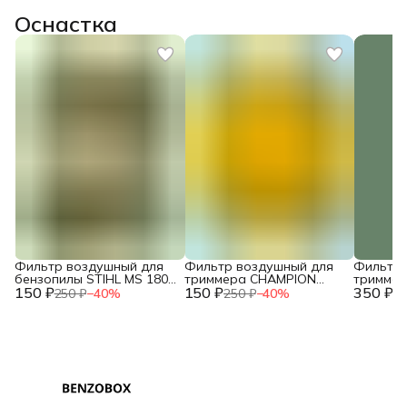
Оснастка
Фильтр воздушный для
Фильтр воздушный для
Фильтр 
бензопилы STIHL MS 180
триммера CHAMPION
тримме
150 ₽
двухслойный NEW c
150 ₽
T444S-2 / HUSQVARNA
350 ₽
T463S-2,
250 ₽
−
40
%
250 ₽
−
40
%
73
10.2014 / IGP 1300124
143R (поролон) /
HUSQVAR
2120015260
/ 02090