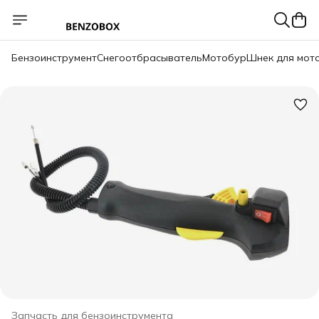
Бензоинструмент
Снегоотбрасыватель
Мотобур
Шнек для мот
Запчасть для бензоинструмента