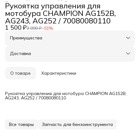
Строительство и ремонт
›
Оснастка для инструмента
›
Рукоятка управления для
Главная
›
мотобура CHAMPION AG152B,
AG243, AG252 / 70080080110
1 500 ₽
3 090 ₽
−
51
%
Преимущества
Оплата частями в Сплит
Доставка в пункты выдачи или до двери
Доставка
Удобный возврат
О товаре
Характеристики
Рукоятка управления для мотобура CHAMPION AG152B,
AG243, AG252 / 70080080110
Все товары
Запчасть для бензоинструмента