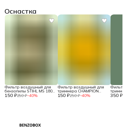
Оснастка
Фильтр воздушный для
Фильтр воздушный для
Фильтр 
бензопилы STIHL MS 180
триммера CHAMPION
тримме
150 ₽
двухслойный NEW c
150 ₽
T444S-2 / HUSQVARNA
350 ₽
T463S-2,
250 ₽
−
40
%
250 ₽
−
40
%
73
10.2014 / IGP 1300124
143R (поролон) /
HUSQVAR
2120015260
/ 02090