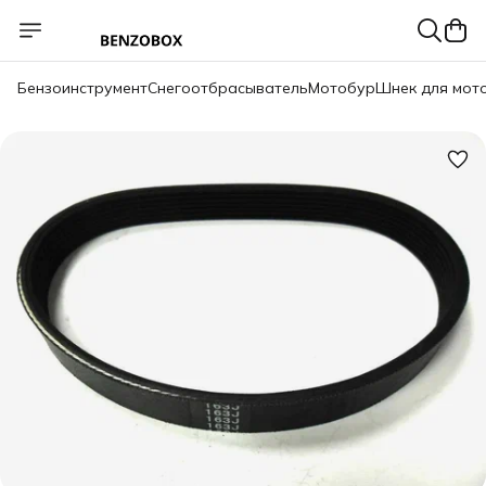
Бензоинструмент
Снегоотбрасыватель
Мотобур
Шнек для мот