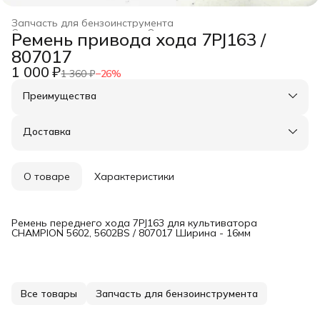
Запчасть для бензоинструмента
Строительство и ремонт
›
Оснастка для инструмента
›
Ремень привода хода 7PJ163 /
Главная
›
807017
1 000 ₽
1 360 ₽
−
26
%
Преимущества
Оплата частями в Сплит
Доставка в пункты выдачи или до двери
Доставка
Удобный возврат
О товаре
Характеристики
Ремень переднего хода 7PJ163 для культиватора
CHAMPION 5602, 5602BS / 807017 Ширина - 16мм
Все товары
Запчасть для бензоинструмента