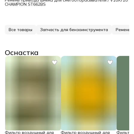
Ремень привода шнека для снегоотбрасывателя / V10X720
CHAMPION ST662BS
Все товары
Запчасть для бензоинструмента
Ремень 
Оснастка
Фильтр воздушный для
Фильтр воздушный для
Фильтр 