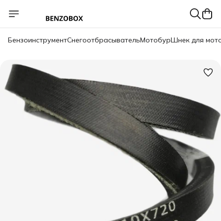
Бензоинструмент
Снегоотбрасыватель
Мотобур
Шнек для мот