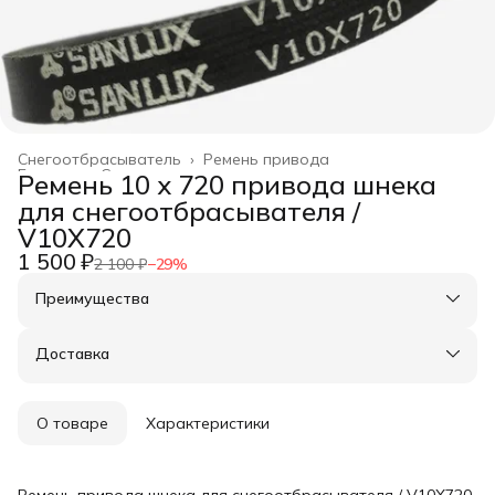
Снегоотбрасыватель
›
Ремень привода
Главная
›
Садовая техника
›
Ремень 10 х 720 привода шнека
для снегоотбрасывателя /
V10X720
1 500 ₽
2 100 ₽
−
29
%
Преимущества
Оплата частями в Сплит
Доставка в пункты выдачи или до двери
Доставка
Удобный возврат
О товаре
Характеристики