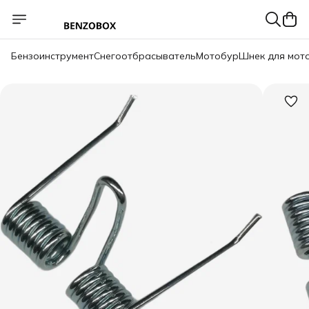
Бензоинструмент
Снегоотбрасыватель
Мотобур
Шнек для мот