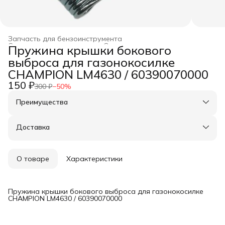
Запчасть для бензоинструмента
Строительство и ремонт
›
Оснастка для инструмента
›
Пружина крышки бокового
Главная
›
выброса для газонокосилке
CHAMPION LM4630 / 60390070000
150 ₽
300 ₽
−
50
%
Преимущества
Оплата частями в Сплит
Доставка в пункты выдачи или до двери
Доставка
Удобный возврат
О товаре
Характеристики
Пружина крышки бокового выброса для газонокосилке
CHAMPION LM4630 / 60390070000