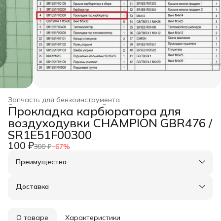
Запчасть для бензоинструмента
Строительство и ремонт
›
Оснастка для инструмента
›
Прокладка карбюратора для
Главная
›
воздуходувки CHAMPION GBR476 /
SR1E51F00300
100 ₽
300 ₽
−
67
%
Преимущества
Оплата частями в Сплит
Доставка в пункты выдачи или до двери
Доставка
Удобный возврат
О товаре
Характеристики