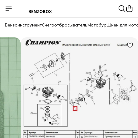
Бензоинструмент
Снегоотбрасыватель
Мотобур
Шнек для мот