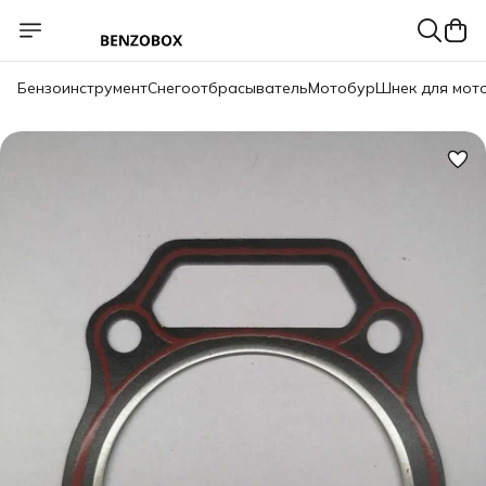
Бензоинструмент
Снегоотбрасыватель
Мотобур
Шнек для мот