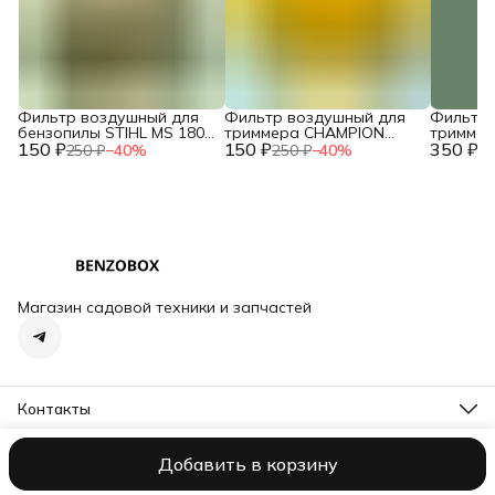
Фильтр воздушный для
Фильтр воздушный для
Фильтр 
бензопилы STIHL MS 180
триммера CHAMPION
тримме
150 ₽
двухслойный NEW c
150 ₽
T444S-2 / HUSQVARNA
350 ₽
T463S-2,
250 ₽
−
40
%
250 ₽
−
40
%
73
10.2014 / IGP 1300124
143R (поролон) /
HUSQVAR
2120015260
/ 02090
Магазин садовой техники и запчастей
Контакты
Адрес
Тосно, пр-кт Ленина, д. 62, корп. 1
Добавить в корзину
ООО NORCOD
Оплата
Доставка
Правила возврата
Реквизиты
О
Телефон
8 (950) 018-38-11
Режим работы