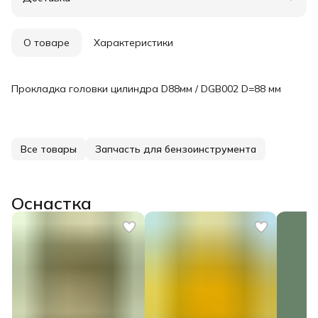
Удобный возврат
О товаре
Характеристики
Прокладка головки цилиндра D88мм / DGB002 D=88 мм
Все товары
Запчасть для бензоинструмента
Оснастка