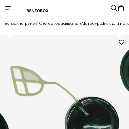
Бензоинструмент
Снегоотбрасыватель
Мотобур
Шнек для мот