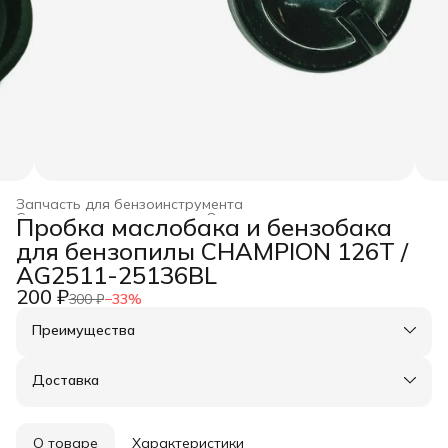
Запчасть для бензоинструмента
Строительство и ремонт
›
Оснастка для инструмента
›
Пробка маслобака и бензобака
Главная
›
для бензопилы CHAMPION 126T /
AG2511-25136BL
200 ₽
300 ₽
−
33
%
Преимущества
Оплата частями в Сплит
Доставка в пункты выдачи или до двери
Доставка
Удобный возврат
О товаре
Характеристики