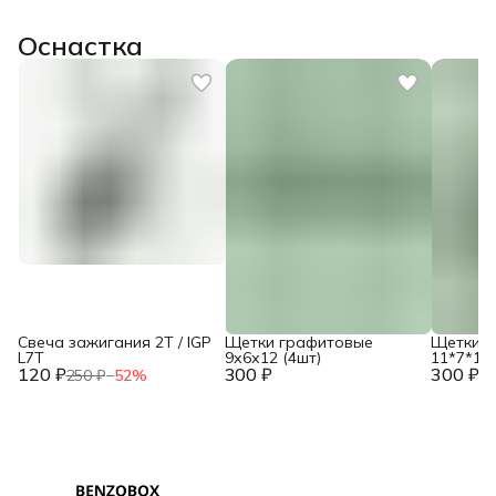
Оснастка
Свеча зажигания 2Т / IGP
Щетки графитовые
Щетки г
L7T
9х6х12 (4шт)
11*7*16 
120 ₽
300 ₽
300 ₽
250 ₽
−
52
%