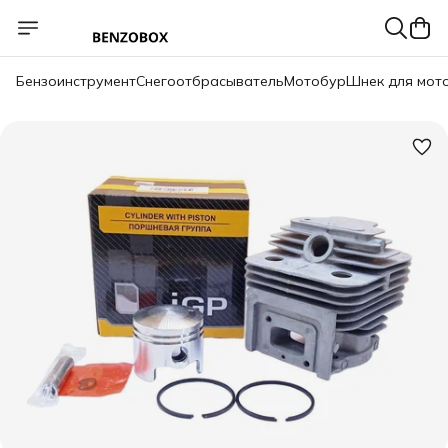
Бензоинструмент
Снегоотбрасыватель
Мотобур
Шнек для мот