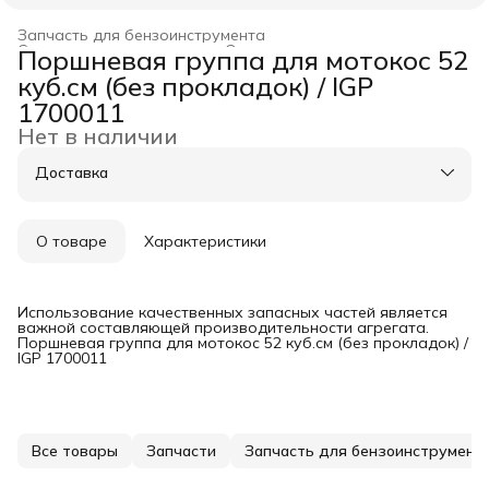
Запчасть для бензоинструмента
Строительство и ремонт
›
Оснастка для инструмента
›
Поршневая группа для мотокос 52
Главная
›
куб.см (без прокладок) / IGP
1700011
Нет в наличии
Доставка
О товаре
Характеристики
Использование качественных запасных частей является
важной составляющей производительности агрегата.
Поршневая группа для мотокос 52 куб.см (без прокладок) /
IGP 1700011
Все товары
Запчасти
Запчасть для бензоинструмент