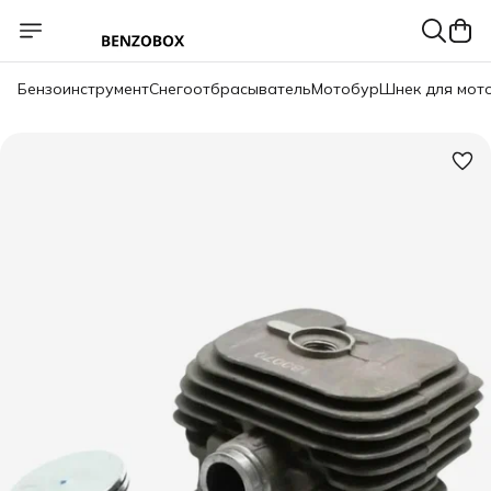
Бензоинструмент
Снегоотбрасыватель
Мотобур
Шнек для мот