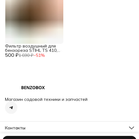
Фильтр воздушный для
бензореза STIHL TS 410,
500 ₽
420 / IGP 1300096
1 030 ₽
−
51
%
Магазин садовой техники и запчастей
Контакты
Адрес