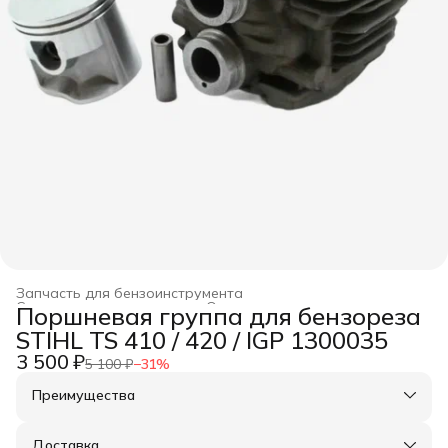
Запчасть для бензоинструмента
Строительство и ремонт
›
Оснастка для инструмента
›
Поршневая группа для бензореза
Главная
›
STIHL TS 410 / 420 / IGP 1300035
3 500 ₽
5 100 ₽
−
31
%
Преимущества
Оплата частями в Сплит
Доставка в пункты выдачи или до двери
Доставка