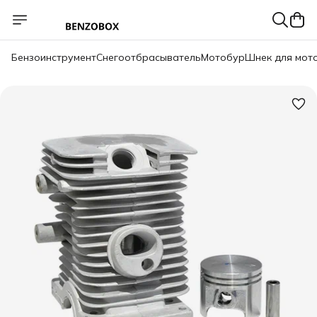
Бензоинструмент
Снегоотбрасыватель
Мотобур
Шнек для мот