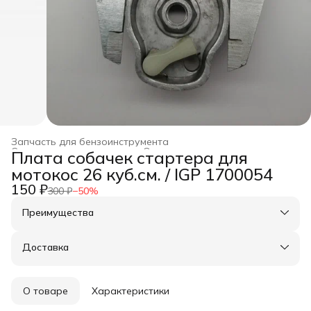
Запчасть для бензоинструмента
Строительство и ремонт
›
Оснастка для инструмента
›
Плата собачек стартера для
Главная
›
мотокос 26 куб.см. / IGP 1700054
150 ₽
300 ₽
−
50
%
Преимущества
Оплата частями в Сплит
Доставка в пункты выдачи или до двери
Доставка
Удобный возврат
О товаре
Характеристики