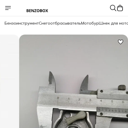
Бензоинструмент
Снегоотбрасыватель
Мотобур
Шнек для мот