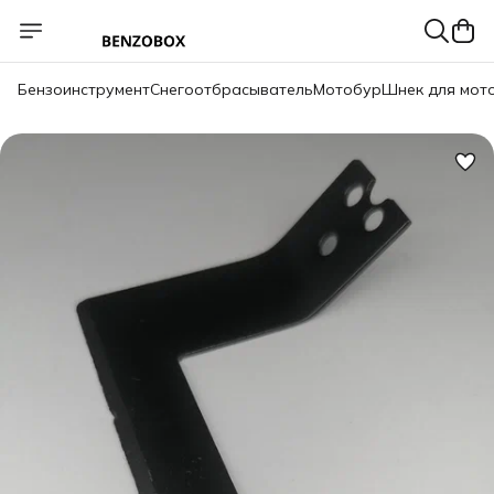
Бензоинструмент
Снегоотбрасыватель
Мотобур
Шнек для мот