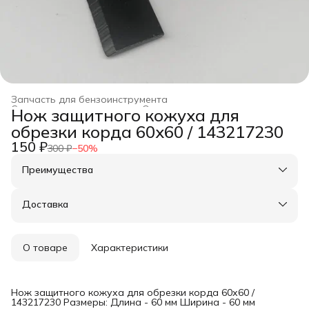
Запчасть для бензоинструмента
Строительство и ремонт
›
Оснастка для инструмента
›
Нож защитного кожуха для
Главная
›
обрезки корда 60х60 / 143217230
150 ₽
300 ₽
−
50
%
Преимущества
Оплата частями в Сплит
Доставка в пункты выдачи или до двери
Доставка
Удобный возврат
О товаре
Характеристики
Нож защитного кожуха для обрезки корда 60х60 /
143217230 Размеры: Длина - 60 мм Ширина - 60 мм