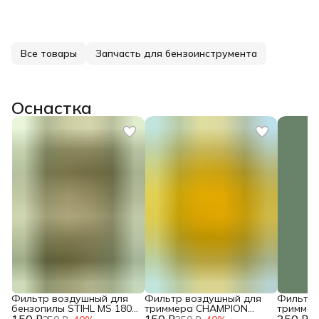
Все товары
Запчасть для бензоинструмента
Оснастка
Фильтр воздушный для
Фильтр воздушный для
Фильтр 
бензопилы STIHL MS 180
триммера CHAMPION
тримме
150 ₽
двухслойный NEW c
150 ₽
T444S-2 / HUSQVARNA
350 ₽
T463S-2,