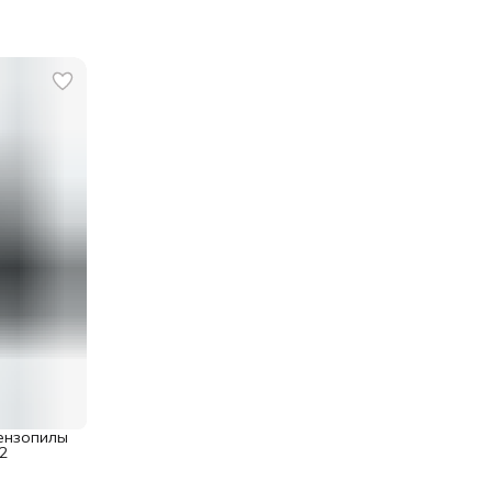
ензопилы
2