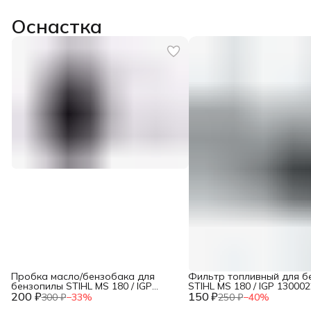
Оснастка
Пробка масло/бензобака для
Фильтр топливный для б
бензопилы STIHL MS 180 / IGP
STIHL MS 180 / IGP 130002
200 ₽
1300017
150 ₽
300 ₽
−
33
%
250 ₽
−
40
%