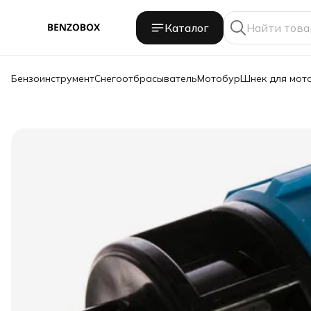
Каталог
Бензоинструмент
Снегоотбрасыватель
Мотобур
Шнек для мот