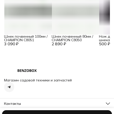
Шнек почвенный 100мм /
Шнек почвенный 80мм /
Нож для
CHAMPION C8051
CHAMPION C8050
шнека 1
3 090 ₽
2 890 ₽
500 ₽
1 
Магазин садовой техники и запчастей
Контакты
Адрес
Тосно, пр-кт Ленина, д. 62, корп. 1