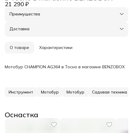
21 290 ₽
Преимущества
Оплата частями в Сплит
Доставка в пункты выдачи или до двери
Доставка
Удобный возврат
О товаре
Характеристики
Мотобур CHAMPION AG364 в Тосно в магазине BENZOBOX
Инструмент
Мотобур
Мотобур
Садовая техника
Оснастка