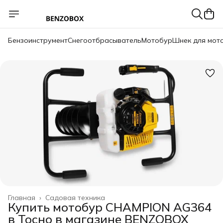
Бензоинструмент
Снегоотбрасыватель
Мотобур
Шнек для мот
Главная
›
Садовая техника
Купить мотобур CHAMPION AG364
в Тосно в магазине BENZOBOX