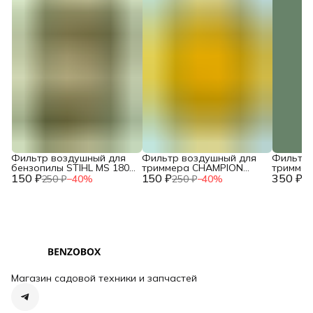
Фильтр воздушный для
Фильтр воздушный для
Фильтр 
бензопилы STIHL MS 180
триммера CHAMPION
тримме
150 ₽
двухслойный NEW c
150 ₽
T444S-2 / HUSQVARNA
350 ₽
T463S-2,
250 ₽
−
40
%
250 ₽
−
40
%
73
10.2014 / IGP 1300124
143R (поролон) /
HUSQVAR
2120015260
/ 02090
Магазин садовой техники и запчастей