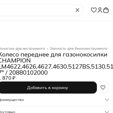
снастка для инструмента
›
Запчасть для бензоинструмента
лавная
›
Строительство и ремонт
›
Колесо переднее для газонокосилки
CHAMPION
LM4622,4626,4627,4630,5127BS,5130,5
7" / 20880102000
1 870 ₽
Добавить в корзину
Преимущества
Оплата частями в Сплит
Доставка
Доставка в пункты выдачи или до двери