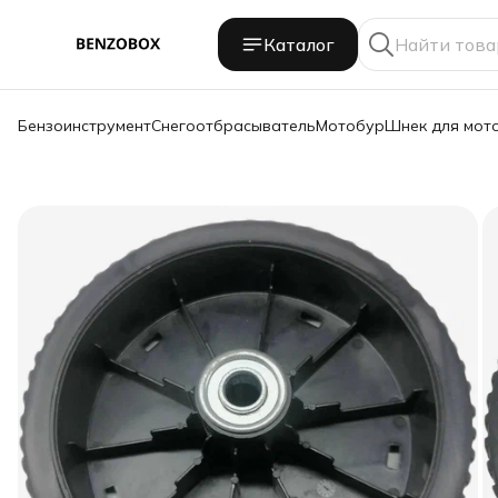
Каталог
Бензоинструмент
Снегоотбрасыватель
Мотобур
Шнек для мот