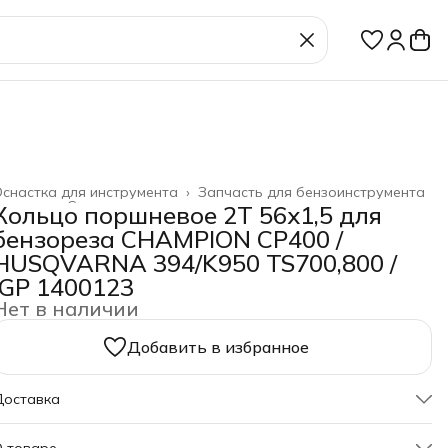
снастка для инструмента
›
Запчасть для бензоинструмента
лавная
›
Строительство и ремонт
›
Кольцо поршневое 2T 56х1,5 для
бензореза CHAMPION CP400 /
HUSQVARNA 394/K950 TS700,800 /
IGP 1400123
Нет в наличии
Добавить в избранное
Доставка