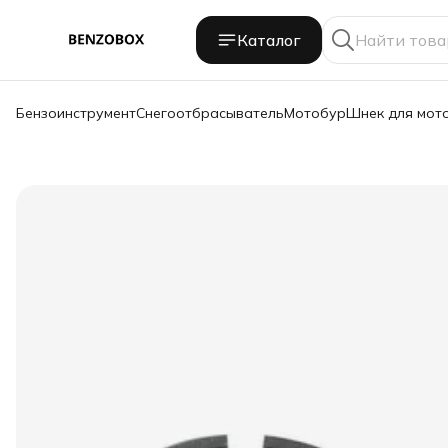
Каталог
Бензоинструмент
Снегоотбрасыватель
Мотобур
Шнек для мот